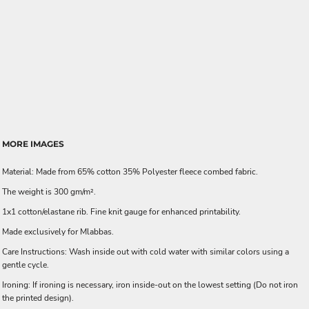
MORE IMAGES
Material: Made from 65% cotton 35% Polyester fleece combed fabric.
The weight is 300 gm/m².
1x1 cotton/elastane rib. Fine knit gauge for enhanced printability.
Made exclusively for Mlabbas.
Care Instructions: Wash inside out with cold water with similar colors using a
gentle cycle.
Ironing: If ironing is necessary, iron inside-out on the lowest setting (Do not iron
the printed design).