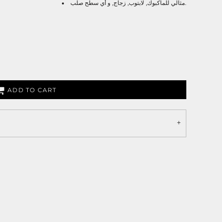
مثالي للماكبوك, لابتوب, زجاج, و أي سطح صلب.
ADD TO CART