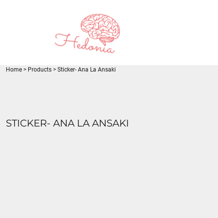
{CC} - {CN}
LOGIN
REGISTER
CART: 0 ITEM
CURRENCY:
Home
>
Products
>
Sticker- Ana La Ansaki
STICKER- ANA LA ANSAKI