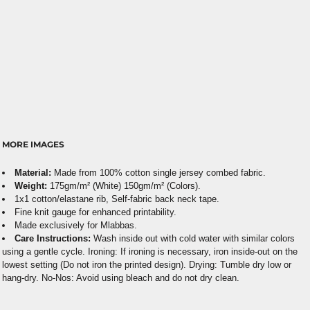
MORE IMAGES
Material:
Made from 100% cotton single jersey combed fabric.
Weight:
175gm/m² (White) 150gm/m² (Colors).
1x1 cotton/elastane rib, Self-fabric back neck tape.
Fine knit gauge for enhanced printability.
Made exclusively for Mlabbas.
Care Instructions:
Wash inside out with cold water with similar colors
using a gentle cycle. Ironing: If ironing is necessary, iron inside-out on the
lowest setting (Do not iron the printed design). Drying: Tumble dry low or
hang-dry. No-Nos: Avoid using bleach and do not dry clean.