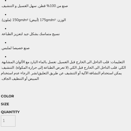
صنع من 100% قطن, سهل الغسيل و التنشيف.
الوزن: 175gm/m² (أبيض) 150gm/m² (ملون).
نسيج متماسك بشكل جيد لتعزيز الطباعة.
صنع خصيصا لملبس.
التعليمات: قلب الداخل الى الخارج قبل الغسيل, تغسل بالماء البارد مع الألوان المشابهة.
الكي: قلب الداخل الى الخارج قبل الكي (لا تعرض الطباعة إلى حرارة المكواة). التنشيف:
يمكن استخدام النشافة الآلية أو التنشيف عن طريق التعليق\نشر. الرجاء عدم استخدام
المبيض أو التنظيف الجاف.
COLOR
SIZE
QUANTITY