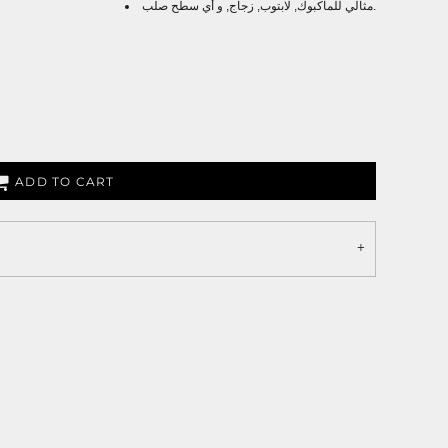
مثالي للماكبوك, لابتوب, زجاج, و أي سطح صلب.
ADD TO CART