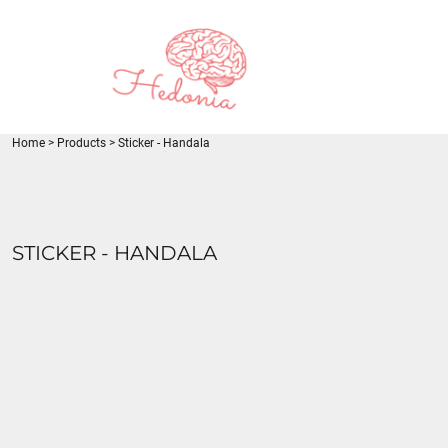
{CC} - {CN}
LOGIN
REGISTER
CART: 0 ITEM
CURRENCY:
Home
>
Products
>
Sticker - Handala
STICKER - HANDALA