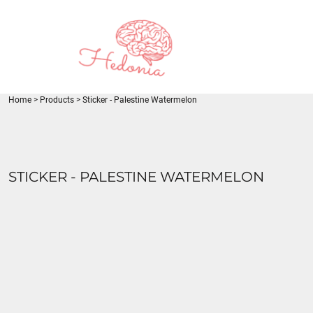
{CC} - {CN}
LOGIN
REGISTER
CART: 0 ITEM
CURRENCY:
Home
>
Products
>
Sticker - Palestine Watermelon
STICKER - PALESTINE WATERMELON