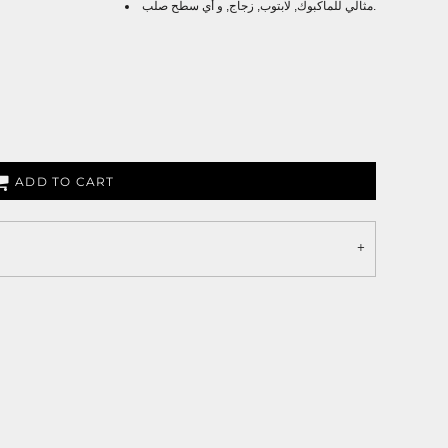
مثالي للماكبوك, لابتوب, زجاج, و أي سطح صلب.
ADD TO CART